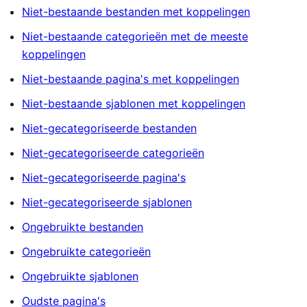
Niet-bestaande bestanden met koppelingen
n
a
Niet-bestaande categorieën met de meeste
'
koppelingen
s
Niet-bestaande pagina's met koppelingen
d
o
Niet-bestaande sjablonen met koppelingen
o
Niet-gecategoriseerde bestanden
r
Niet-gecategoriseerde categorieën
z
o
Niet-gecategoriseerde pagina's
e
Niet-gecategoriseerde sjablonen
k
e
Ongebruikte bestanden
n
Ongebruikte categorieën
Ongebruikte sjablonen
Oudste pagina's