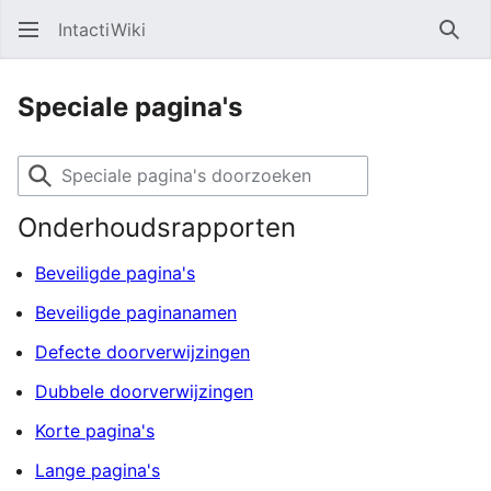
IntactiWiki
Zoe
Speciale pagina's
S
p
Onderhoudsrapporten
e
c
Beveiligde pagina's
i
a
Beveiligde paginanamen
l
Defecte doorverwijzingen
e
Dubbele doorverwijzingen
p
a
Korte pagina's
g
Lange pagina's
i