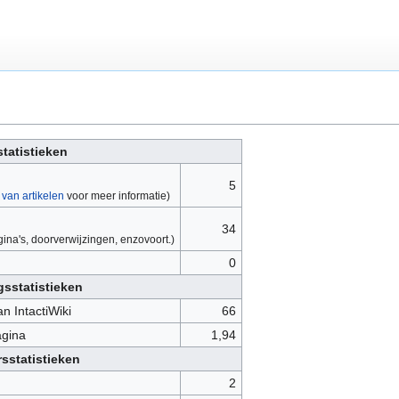
tatistieken
5
 van artikelen
voor meer informatie)
34
agina's, doorverwijzingen, enzovoort.)
0
sstatistieken
n IntactiWiki
66
agina
1,94
sstatistieken
2