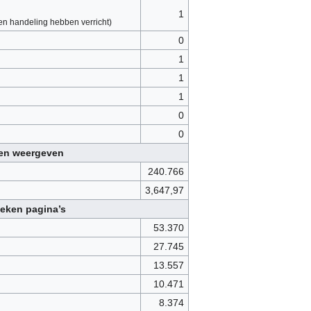
1
en handeling hebben verricht)
0
1
1
1
0
0
ken weergeven
240.766
3,647,97
eken pagina’s
53.370
27.745
13.557
10.471
8.374