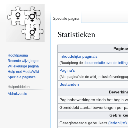
Speciale pagina
Statistieken
Naar
Naar
Paginas
navigatie
zoeken
Hoofdpagina
Inhoudelijke pagina's
springen
springen
Recente wijzigingen
(Raadpleeg de
documentatie over de telling
Willekeurige pagina
Pagina's
Hulp met MediaWiki
(Alle pagina's in de wiki, inclusief overlegp
Speciale pagina's
Bestanden
Hulpmiddelen
Bewerking
Afdrukversie
Paginabewerkingen sinds het begin va
Gemiddeld aantal bewerkingen per p
Gebruiker
Geregistreerde gebruikers
(ledenlijst)